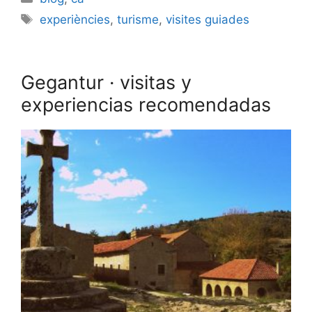
Etiquetes
experiències
,
turisme
,
visites guiades
Gegantur · visitas y
experiencias recomendadas