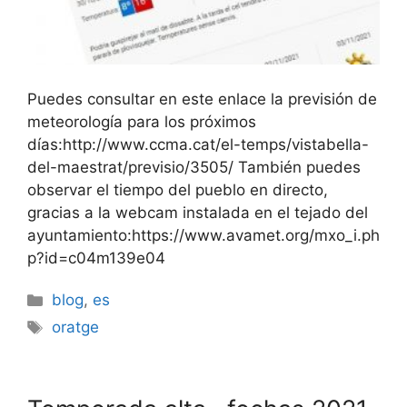
Puedes consultar en este enlace la previsión de
meteorología para los próximos
días:http://www.ccma.cat/el-temps/vistabella-
del-maestrat/previsio/3505/ También puedes
observar el tiempo del pueblo en directo,
gracias a la webcam instalada en el tejado del
ayuntamiento:https://www.avamet.org/mxo_i.ph
p?id=c04m139e04
Categories
blog
,
es
Etiquetes
oratge