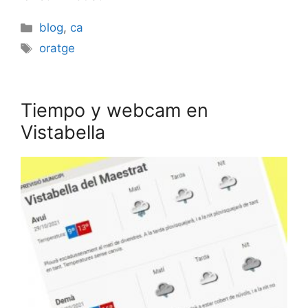
Categories
blog
,
ca
Etiquetes
oratge
Tiempo y webcam en
Vistabella