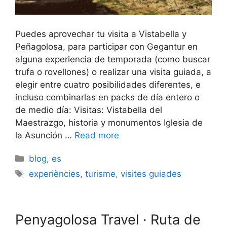
Puedes aprovechar tu visita a Vistabella y
Peñagolosa, para participar con Gegantur en
alguna experiencia de temporada (como buscar
trufa o rovellones) o realizar una visita guiada, a
elegir entre cuatro posibilidades diferentes, e
incluso combinarlas en packs de día entero o
de medio día: Visitas: Vistabella del
Maestrazgo, historia y monumentos Iglesia de
la Asunción …
Read more
Categories
blog
,
es
Etiquetes
experiències
,
turisme
,
visites guiades
Penyagolosa Travel · Ruta de