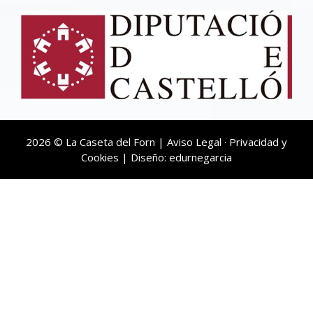
2026 © La Caseta del Forn |
Aviso Legal
·
Privacidad y
Cookies
| Diseño:
edurnegarcia