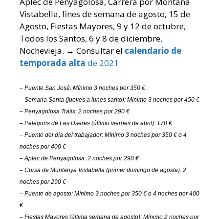
Aplec de Penyagolosa, Carrera por Montaña
Vistabella, fines de semana de agosto, 15 de
Agosto, Fiestas Mayores, 9 y 12 de octubre,
Todos los Santos, 6 y 8 de diciembre,
Nochevieja. → Consultar el
calendario de
temporada alta
de 2021
–
Puente
San José: Mínimo 3 noches
por
3
5
0 €
– Semana Santa (jueves a lunes santo
): Mínimo 3 noches
por
4
5
0
€
– P
enyagolosa Trails
: 2 noches
por
290
€
– Pelegrins de Les Useres (
último viernes de
abril): 170
€
–
Puente del
día del trabajador
: Mínimo 3 noches por 3
5
0 € o 4
noches por 400 €
–
Aplec de Penyagolosa: 2 noches por 290
€
– Cursa de Muntanya Vistabella (
primer domingo de agoste
): 2
noches
por
290
€
–
Puente de a
gosto:
Mínimo
3
noches
por
3
5
0 € o 4 noches por 400
€
– Fiestas Mayores (
última semana de agosto
): Mínimo 2 noches
por